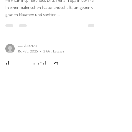
### Ein inspirierendes Bild: Aerial Yoga in der Natur
In einer malerischen Naturlandschaft, umgeben von
grünen Bäumen und sanften...
kontakt97170
16. Feb. 2025
2 Min. Lesezeit
the post title 2
**Ein inspirierendes Bild: Aerial Yoga in der Natur**
In der heutigen schnelllebigen Welt ist es wichtiger
denn je, Momente der Ruhe und...
Impressum
Datenschutz
AGB